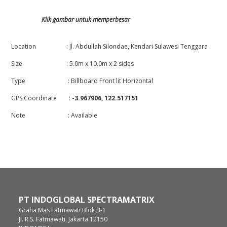
Klik gambar untuk memperbesar
Location : Jl. Abdullah Silondae, Kendari Sulawesi Tenggara
Size : 5.0m x 10.0m x 2 sides
Type : Billboard Front lit Horizontal
GPS Coordinate :
-3.967906, 122.517151
Note : Available
PT INDOGLOBAL SPECTRAMATRIX
Graha Mas Fatmawati Blok B-1
Jl. R.S. Fatmawati, Jakarta 12150